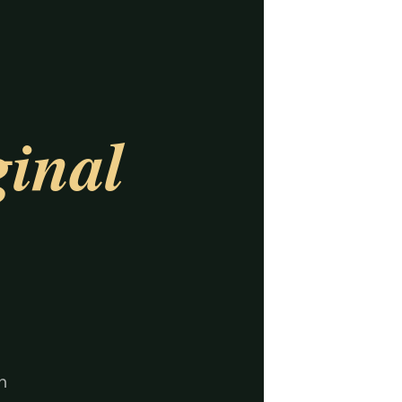
ginal
n