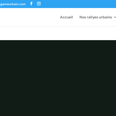
egameurbain.com
Accueil
Nos rallyes urbains