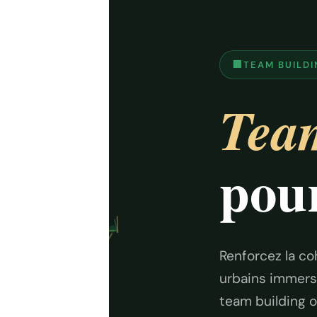
🏢
TEAM BUILDI
Team
pour
Renforcez la co
urbains immersi
team building or