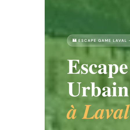
🏰 ESCAPE GAME LAVAL 
Escape
Urbain
à Laval