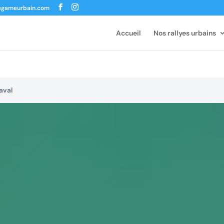
egameurbain.com
Accueil
Nos rallyes urbains
aval