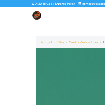
01 30 55 03 84 (Agence Paris)
contact@escap
Accueil
›
Villes
›
Centre-Val de Loire
›
L