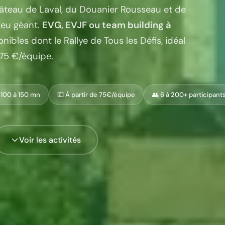
hâteau de Laval, du Douanier Rousseau et de
jeu géant.
EVG, EVJF ou team building à
ibles dont le Rallye de Tous les Défis, idéal
 75 €/équipe.
 100 à 150 mn
💶 À partir de 75€/équipe
👥 6 à 200+ participant
Voir les activités