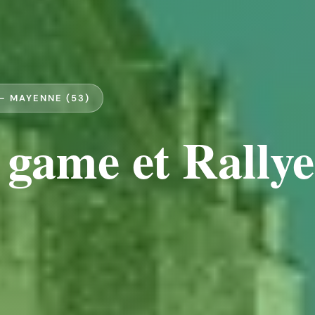
— MAYENNE (53)
 game et Rallye