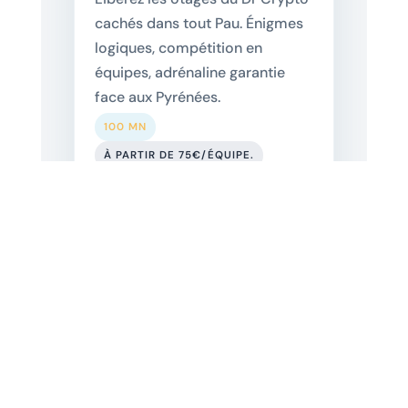
cachés dans tout Pau. Énigmes
logiques, compétition en
équipes, adrénaline garantie
face aux Pyrénées.
100 MN
À PARTIR DE 75€/ÉQUIPE.
DÉTAILS
🕵️
Rallye Sherlock Holmes
Un Cluedo géant en plein air à
Pau. Résolvez le mystère de la
ville en incarnant le plus grand