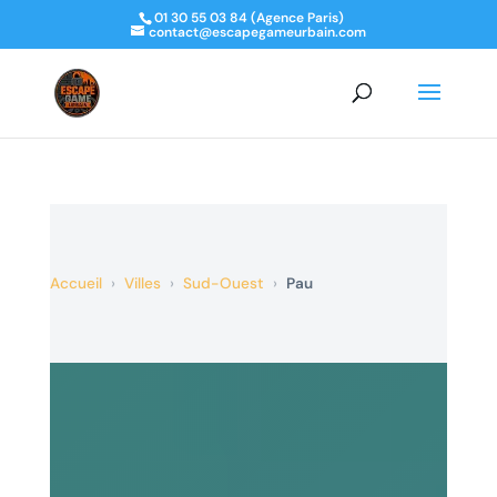
01 30 55 03 84 (Agence Paris)
contact@escapegameurbain.com
Accueil
›
Villes
›
Sud-Ouest
›
Pau